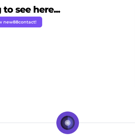
to see here...
w new88contact!