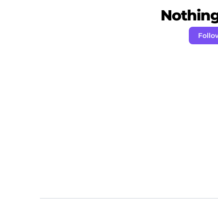
Nothing 
Follo