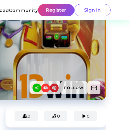
Register
Sign In
load
Community
FOLLOW
0
0
0