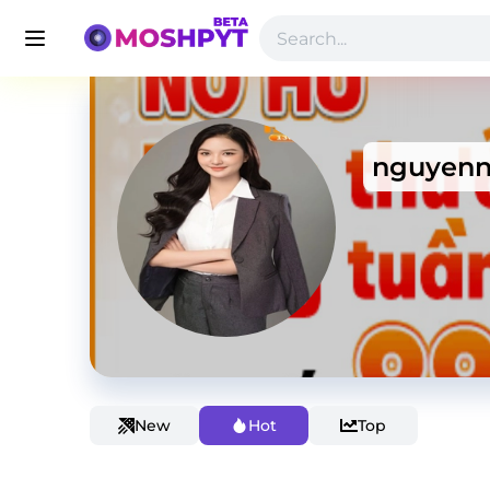
nguyenn
New
Hot
Top