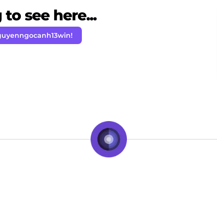
to see here...
guyenngocanh13win!