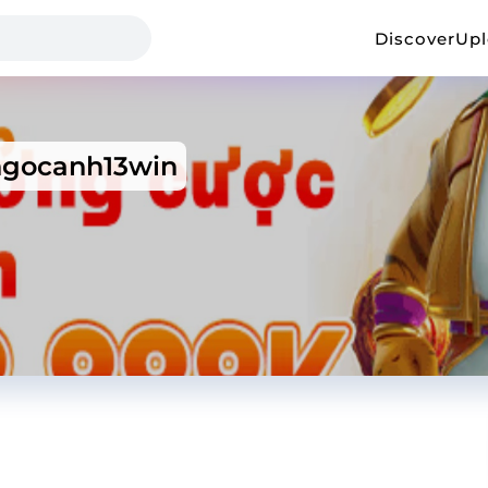
Discover
Up
gocanh13win