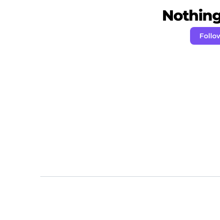
Nothing 
Follo