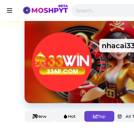
nhacai3
New
Hot
Top