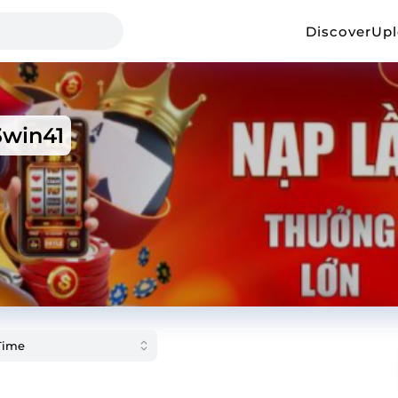
Discover
Up
3win41