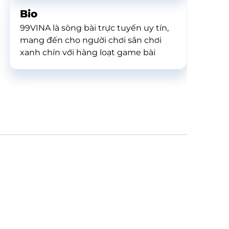
Bio
99VINA là sòng bài trực tuyến uy tín,
mang đến cho người chơi sân chơi
xanh chín với hàng loạt game bài