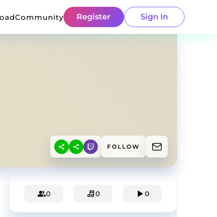
Register
Sign In
load
Community
FOLLOW
0
0
0