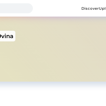
Discover
Up
9vina