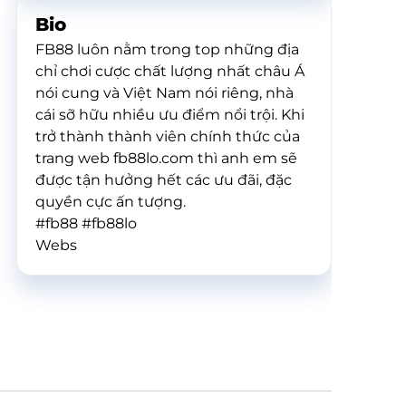
Bio
FB88 luôn nằm trong top những địa
chỉ chơi cược chất lượng nhất châu Á
nói cung và Việt Nam nói riêng, nhà
cái sỡ hữu nhiều ưu điểm nổi trội. Khi
trở thành thành viên chính thức của
trang web fb88lo.com thì anh em sẽ
được tận hưởng hết các ưu đãi, đặc
quyền cực ấn tượng.
#fb88 #fb88lo
Webs