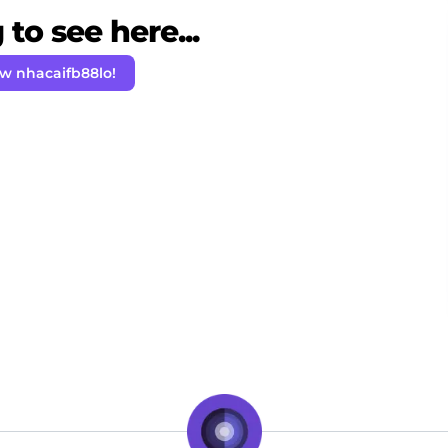
to see here...
ow nhacaifb88lo!