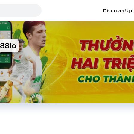
Discover
Up
88lo