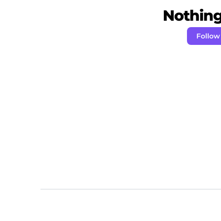
Nothing 
Follow