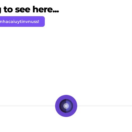
to see here...
 nhacaiuytinvnuss!