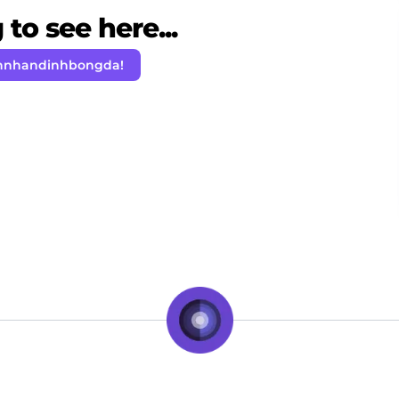
to see here...
 nnhandinhbongda!