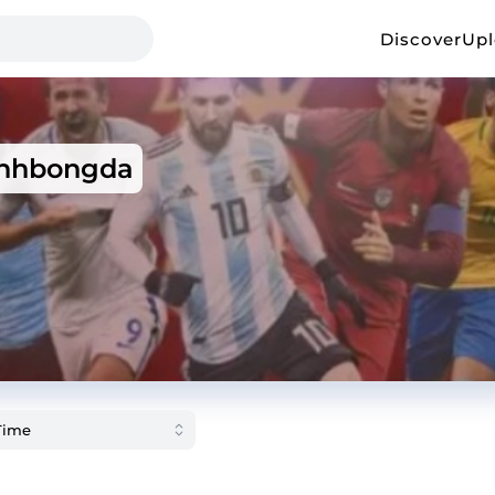
Discover
Up
nhbongda