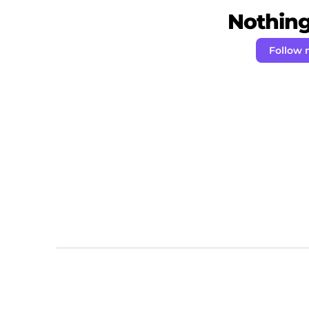
Nothing 
Follow