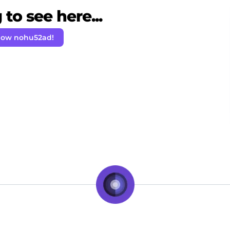
to see here...
low nohu52ad!