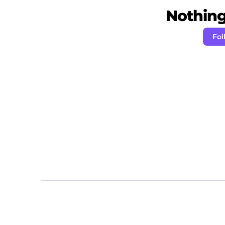
Nothing 
Fol