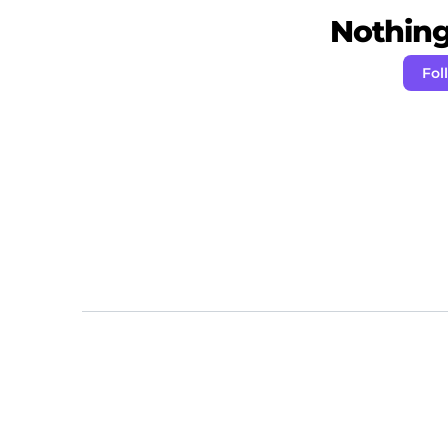
Nothing 
Fol