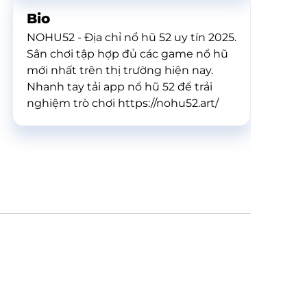
Bio
NOHU52 - Địa chỉ nổ hũ 52 uy tín 2025.
Sân chơi tập hợp đủ các game nổ hũ
mới nhất trên thị trường hiện nay.
Nhanh tay tải app nổ hũ 52 để trải
nghiệm trò chơi https://nohu52.art/