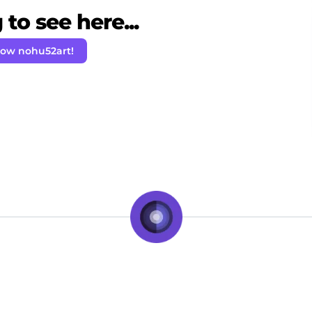
to see here...
low nohu52art!