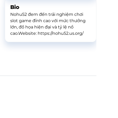
Bio
Nohu52 đem đến trải nghiệm chơi
slot game đỉnh cao với mức thưởng
lớn, đồ họa hiện đại và tỷ lệ nổ
cao.Website: https://nohu52.us.org/