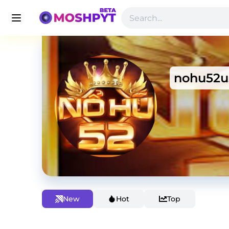
nohu52u
New
Hot
Top