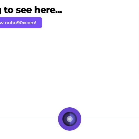
to see here...
ow nohu90xcom!