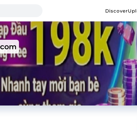
Discover
Up
xcom