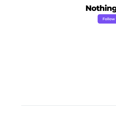
Nothing 
Follow