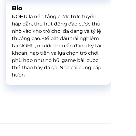
Bio
NOHU là nền tảng cược trực tuyến
hấp dẫn, thu hút đông đảo cược thủ
nhờ vào kho trò chơi đa dạng và tỷ lệ
thưởng cao. Để bắt đầu trải nghiệm
tại NOHU, người chơi cần đăng ký tài
khoản, nạp tiền và lựa chọn trò chơi
phù hợp như nổ hũ, game bài, cược
thể thao hay đá gà. Nhà cái cung cấp
hướn