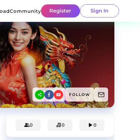
Register
Sign In
load
Community
FOLLOW
0
0
0