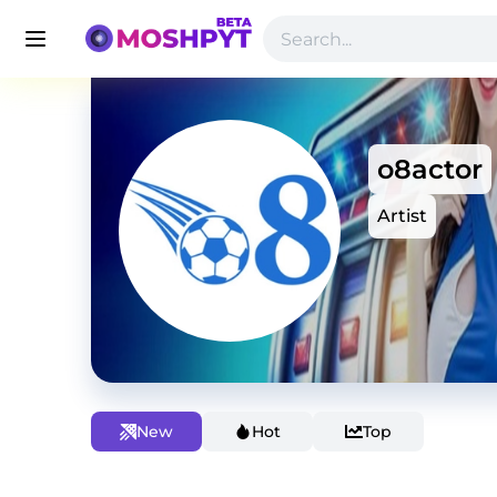
o8actor
Artist
New
Hot
Top