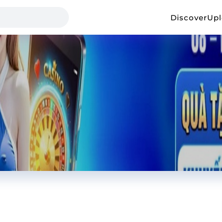
Discover
Up