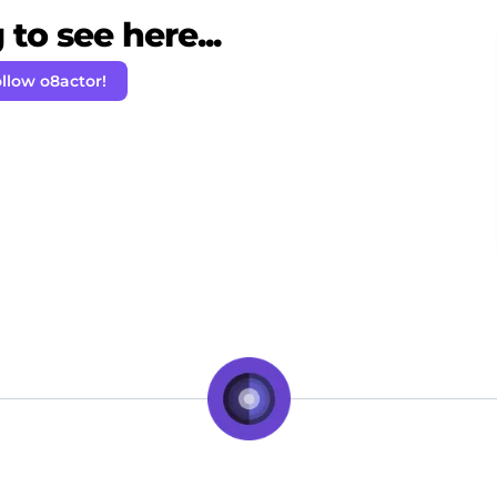
to see here...
llow o8actor!