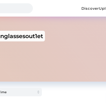
Discover
Up
nglassesout1et