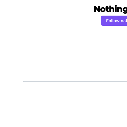
Nothing 
Follow oa