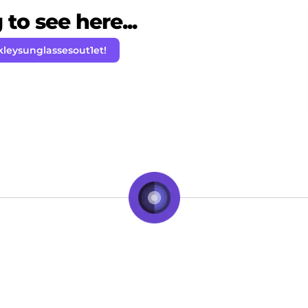
to see here...
kleysunglassesout1et!