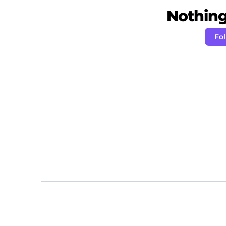
Nothing 
Fo