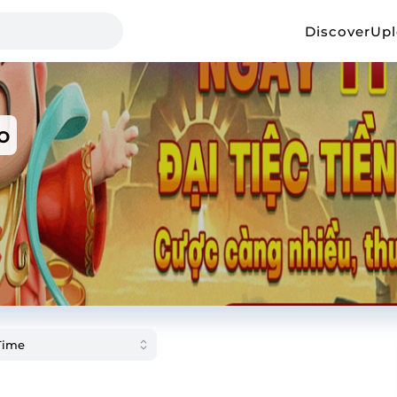
Discover
Up
o