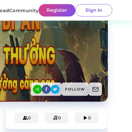
Register
Sign In
load
Community
FOLLOW
0
0
0