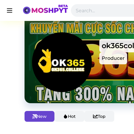
ok365co
Producer
New
Hot
Top