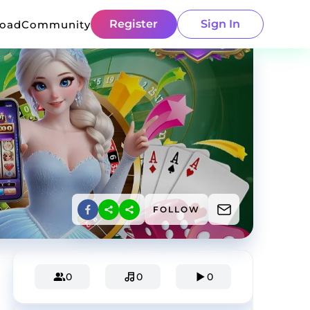
Register
Sign In
load
Community
FOLLOW
0
0
0