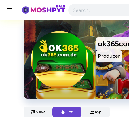
ok365c
Producer
New
Hot
Top