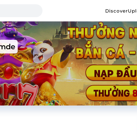
Discover
Up
omde