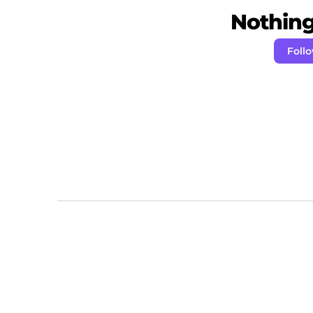
Nothing 
Follo