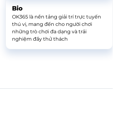
Bio
OK365 là nền tảng giải trí trực tuyến
thú vị, mang đến cho người chơi
những trò chơi đa dạng và trải
nghiệm đầy thử thách