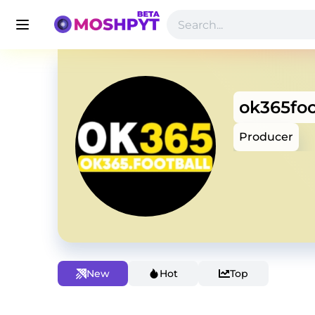
ok365foo
Producer
New
Hot
Top