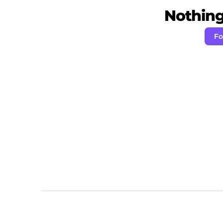
Nothing 
Fo