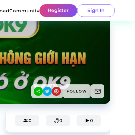
Register
Sign In
load
Community
FOLLOW
0
0
0