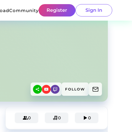
Register
Sign In
load
Community
FOLLOW
0
0
0