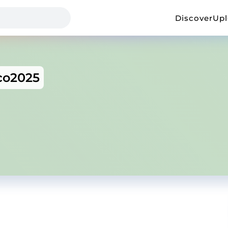
Discover
Up
co2025