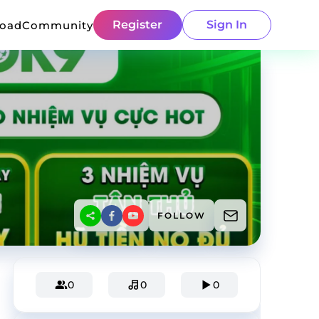
Register
Sign In
load
Community
FOLLOW
0
0
0