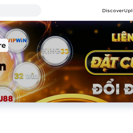
Discover
Up
re