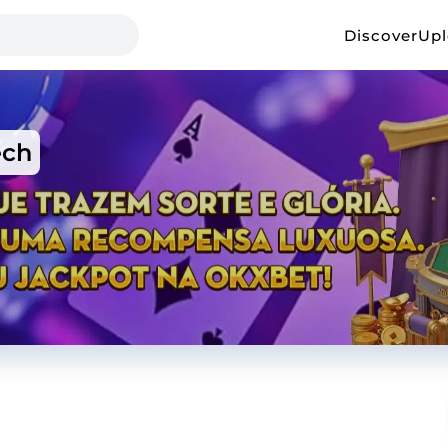
Discover
Up
ech