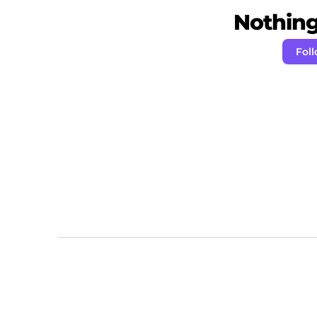
Nothing 
Fol