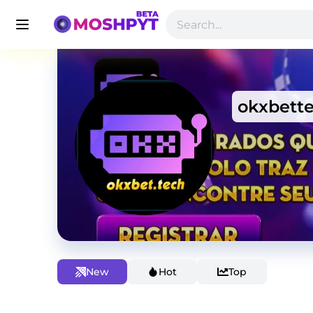
okxbett
New
Hot
Top