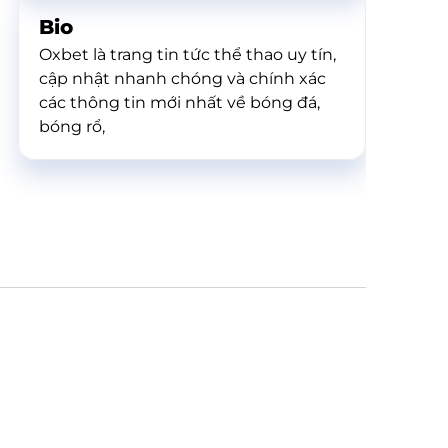
Bio
Oxbet là trang tin tức thể thao uy tín,
cập nhật nhanh chóng và chính xác
các thông tin mới nhất về bóng đá,
bóng rổ,