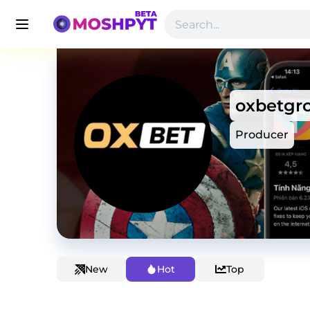
oxbetgr
Producer
New
Hot
Top