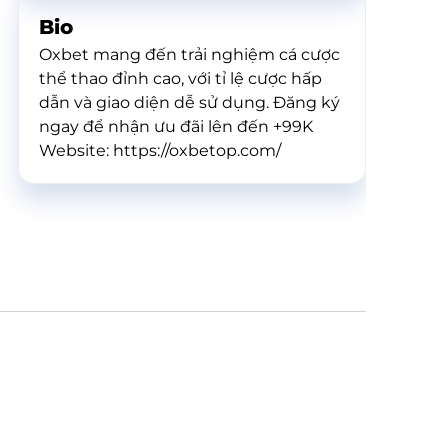
Bio
Oxbet mang đến trải nghiệm cá cược
thể thao đỉnh cao, với tỉ lệ cược hấp
dẫn và giao diện dễ sử dụng. Đăng ký
ngay để nhận ưu đãi lên đến +99K
Website: https://oxbetop.com/