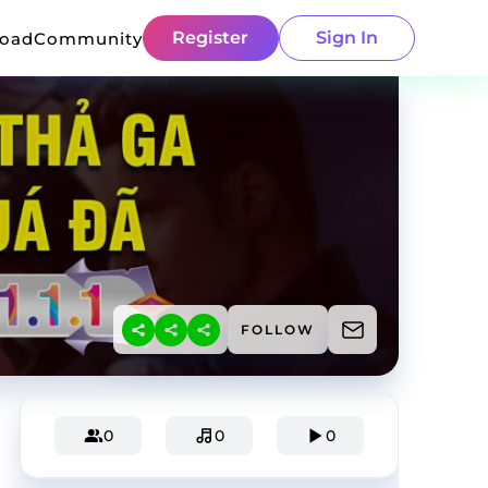
Register
Sign In
load
Community
FOLLOW
0
0
0