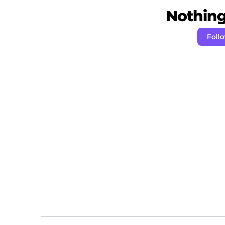
Nothing 
Foll