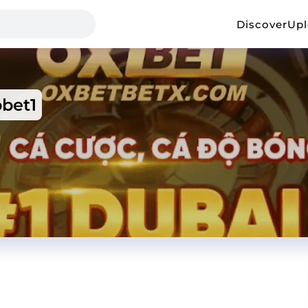
Discover
Up
bet1