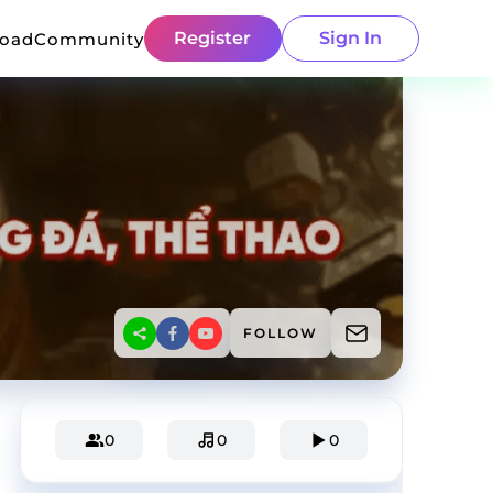
Register
Sign In
load
Community
FOLLOW
0
0
0