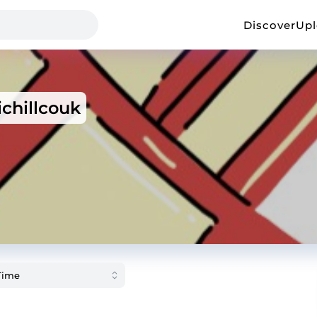
Discover
Up
chillcouk