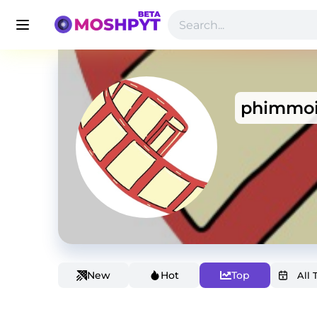
phimmoi
New
Hot
Top