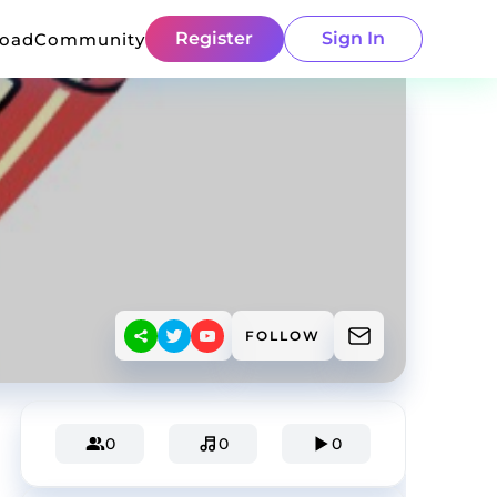
Register
Sign In
load
Community
FOLLOW
0
0
0