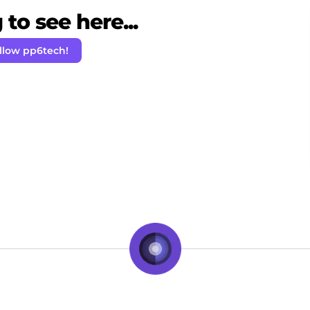
to see here...
llow pp6tech!