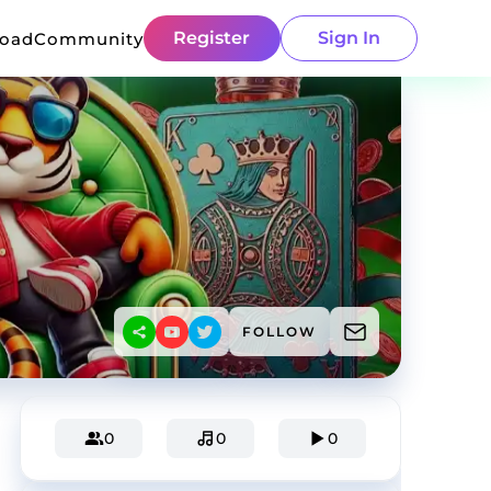
Register
Sign In
load
Community
FOLLOW
0
0
0