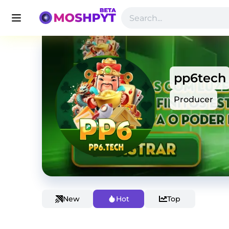
pp6tech
Producer
New
Hot
Top