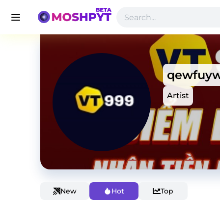
qewfuyw
Artist
New
Hot
Top