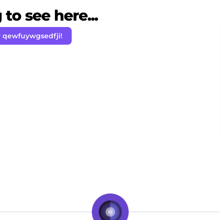
to see here...
w qewfuywgsedfji!