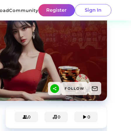
Register
Sign In
load
Community
FOLLOW
0
0
0