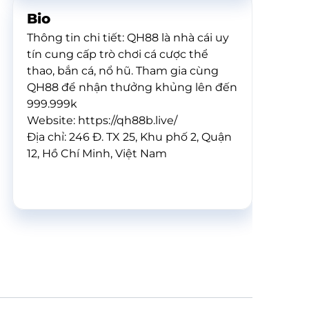
Bio
Thông tin chi tiết: QH88 là nhà cái uy
tín cung cấp trò chơi cá cược thể
thao, bắn cá, nổ hũ. Tham gia cùng
QH88 để nhận thưởng khủng lên đến
999.999k
Website: https://qh88b.live/
Địa chỉ: 246 Đ. TX 25, Khu phố 2, Quận
12, Hồ Chí Minh, Việt Nam