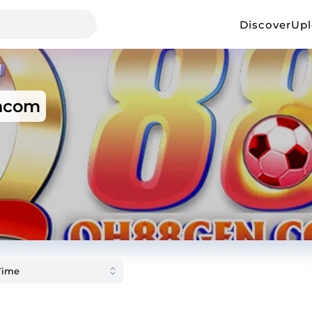
Discover
Up
ncom