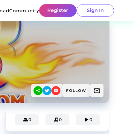
Register
Sign In
load
Community
FOLLOW
0
0
0