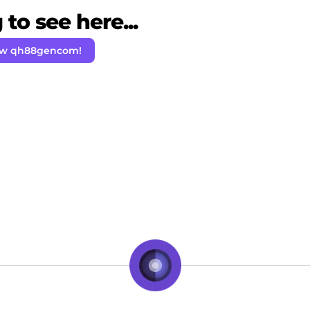
to see here...
ow qh88gencom!