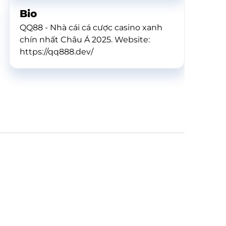
Bio
QQ88 - Nhà cái cá cược casino xanh
chín nhất Châu Á 2025. Website:
https://qq888.dev/