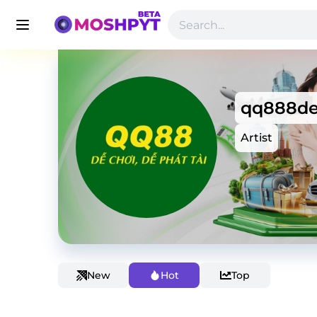
qq888d
Artist
New
Hot
Top