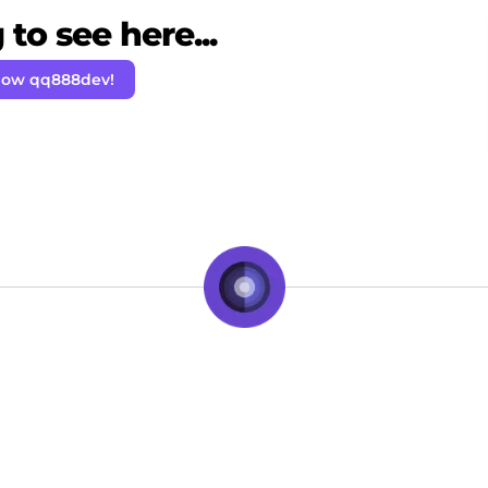
to see here...
low qq888dev!