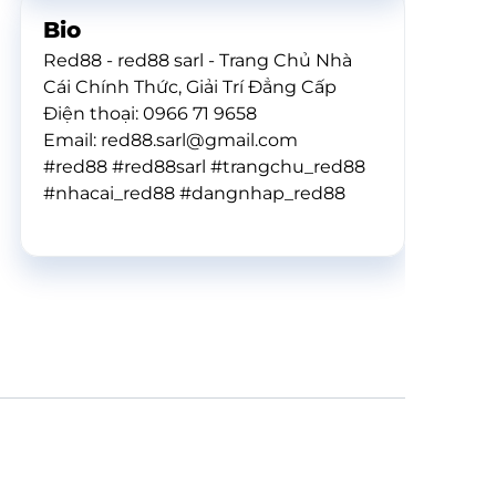
Bio
Red88 - red88 sarl - Trang Chủ Nhà
Cái Chính Thức, Giải Trí Đẳng Cấp
Điện thoại: 0966 71 9658
Email: red88.sarl@gmail.com
#red88 #red88sarl #trangchu_red88
#nhacai_red88 #dangnhap_red88