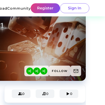
Register
Sign In
load
Community
FOLLOW
0
0
0