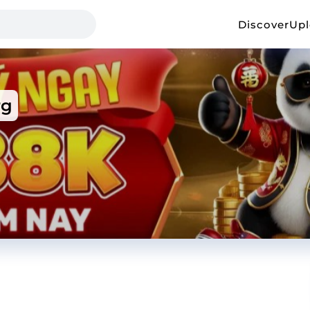
Discover
Up
rg