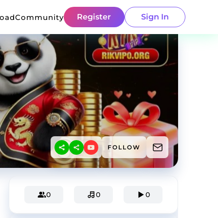
Register
Sign In
load
Community
FOLLOW
0
0
0