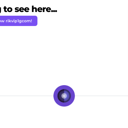
to see here...
ow rikvip1gcom!