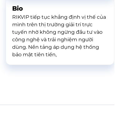
Bio
RIKVIP tiếp tục khẳng định vị thế của
mình trên thị trường giải trí trực
tuyến nhờ không ngừng đầu tư vào
công nghệ và trải nghiệm người
dùng. Nền tảng áp dụng hệ thống
bảo mật tiên tiến,