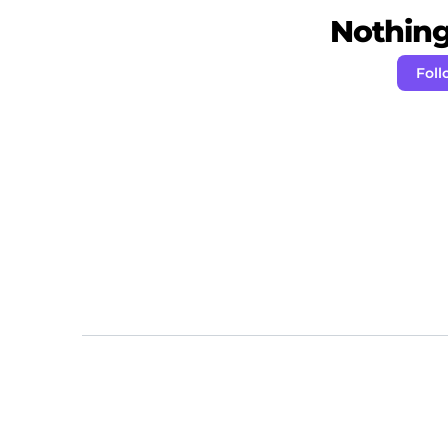
Nothing 
Foll