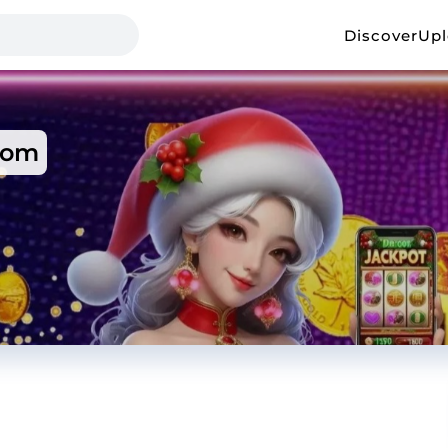
Discover
Up
com