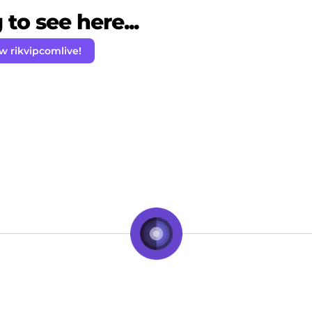
to see here...
w rikvipcomlive!