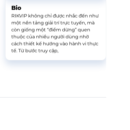
Bio
RIKVIP không chỉ được nhắc đến như
một nền tảng giải trí trực tuyến, mà
còn giống một “điểm dừng” quen
thuộc của nhiều người dùng nhờ
cách thiết kế hướng vào hành vi thực
tế. Từ bước truy cập,