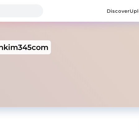
Discover
Up
chkim345com