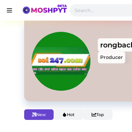
rongba
Producer
New
Hot
Top