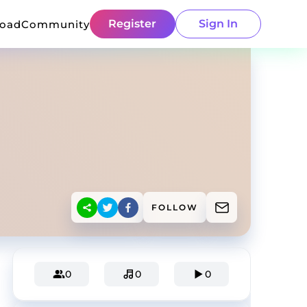
Register
Sign In
load
Community
FOLLOW
0
0
0