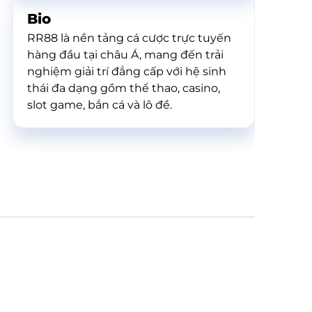
Bio
RR88 là nền tảng cá cược trực tuyến
hàng đầu tại châu Á, mang đến trải
nghiệm giải trí đẳng cấp với hệ sinh
thái đa dạng gồm thể thao, casino,
slot game, bắn cá và lô đề.