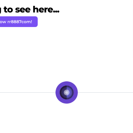
to see here...
low rr8887com!