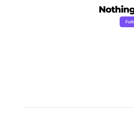
Nothing 
Fol