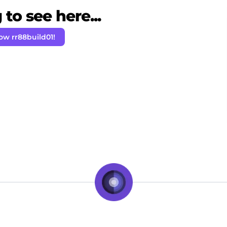
to see here...
low rr88build01!