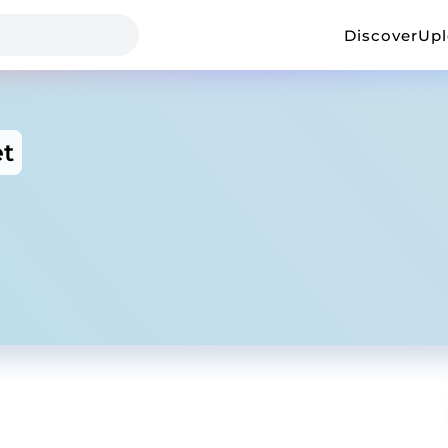
Discover
Up
et