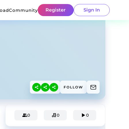
Register
Sign In
load
Community
FOLLOW
0
0
0