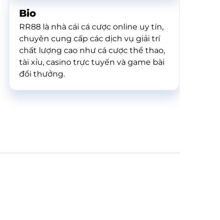
Bio
RR88 là nhà cái cá cược online uy tín,
chuyên cung cấp các dịch vụ giải trí
chất lượng cao như cá cược thể thao,
tài xỉu, casino trực tuyến và game bài
đổi thưởng.