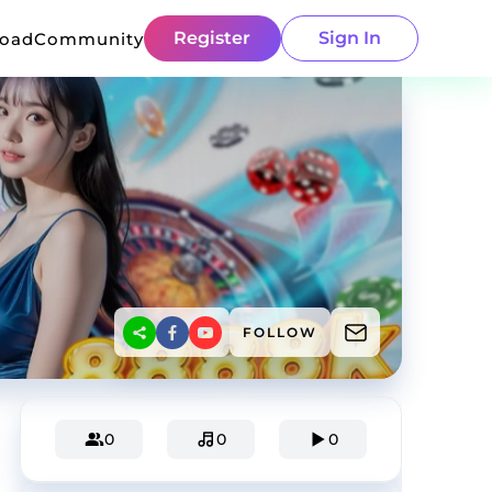
Register
Sign In
load
Community
FOLLOW
0
0
0