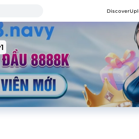
Discover
Up
1