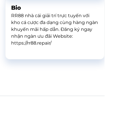
Bio
RR88 nhà cái giải trí trực tuyến với
kho cá cược đa dạng cùng hàng ngàn
khuyến mãi hấp dẫn. Đăng ký ngay
nhận ngàn ưu đãi Website:
https://rr88.repair/