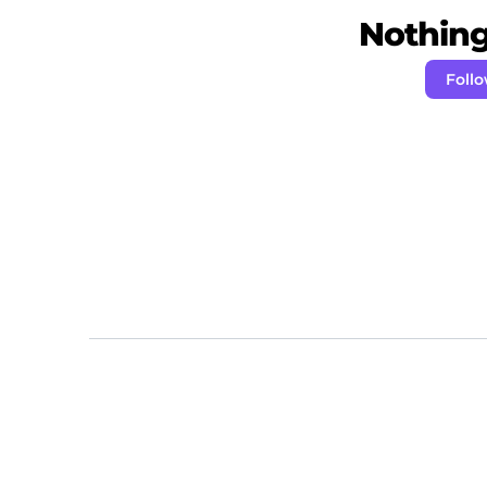
Nothing 
Foll