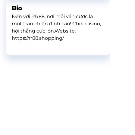
Bio
Đến với RR88, nơi mỗi ván cược là
một trận chiến đỉnh cao! Chơi casino,
hội thắng cực lớn.Website:
https://rr88.shopping/