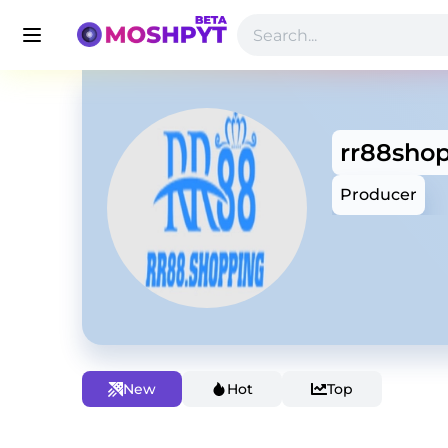
rr88sho
Producer
New
Hot
Top