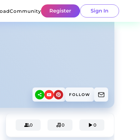
Register
Sign In
load
Community
FOLLOW
0
0
0