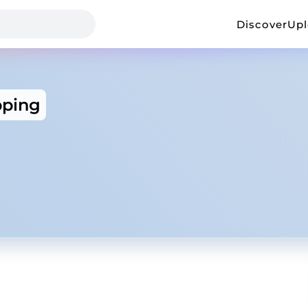
Discover
Up
pping