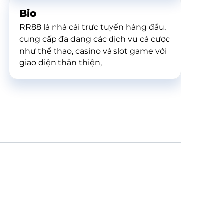
Bio
RR88 là nhà cái trực tuyến hàng đầu,
cung cấp đa dạng các dịch vụ cá cược
như thể thao, casino và slot game với
giao diện thân thiện,