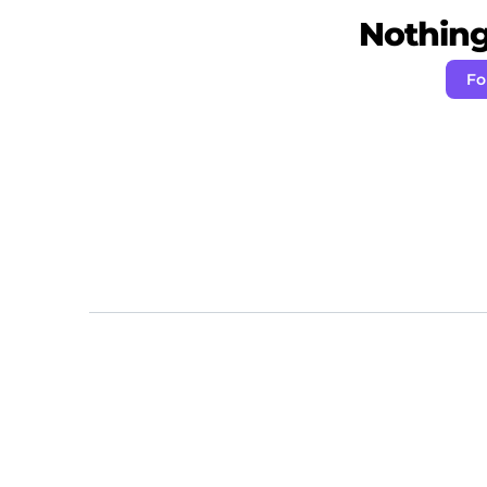
Nothing 
Fo