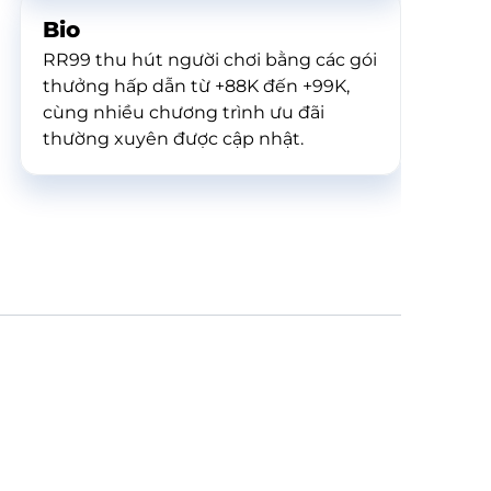
Bio
RR99 thu hút người chơi bằng các gói
thưởng hấp dẫn từ +88K đến +99K,
cùng nhiều chương trình ưu đãi
thường xuyên được cập nhật.