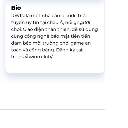
Bio
​RWIN là một nhà cái cá cược trực
tuyến uy tín tại châu Á, nổi gngười
chơi. Giao diện thân thiện, dễ sử dụng
cùng công nghệ bảo mật tiên tiến
đảm bảo môi trường chơi game an
toàn và công bằng. Đăng ký tại:
https://rwinn.club/