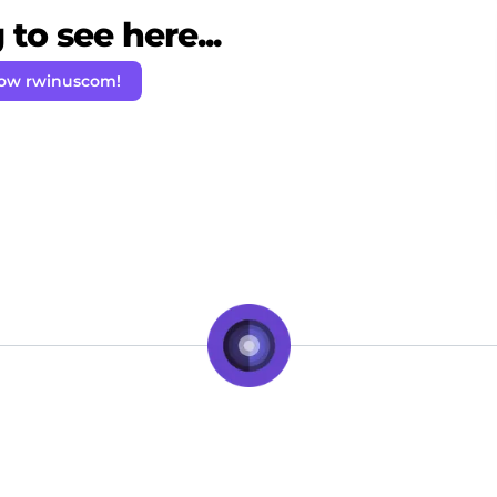
to see here...
low rwinuscom!