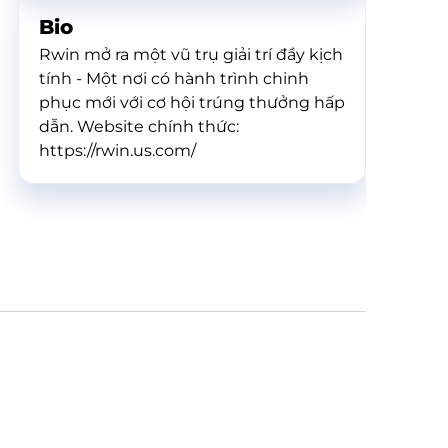
Bio
Rwin mở ra một vũ trụ giải trí đầy kịch
tính - Một nơi có hành trình chinh
phục mới với cơ hội trúng thưởng hấp
dẫn. Website chính thức:
https://rwin.us.com/