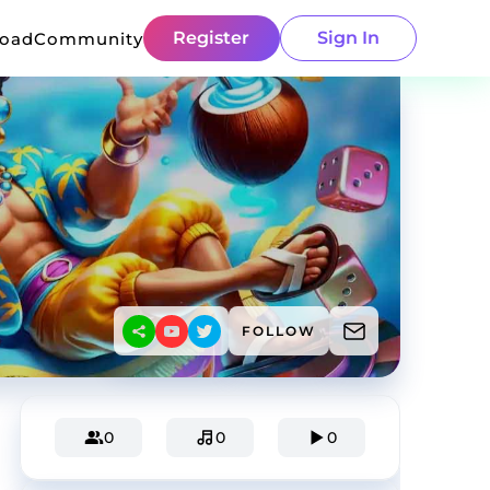
Register
Sign In
load
Community
FOLLOW
0
0
0