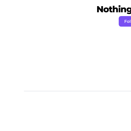
Nothing 
Fol