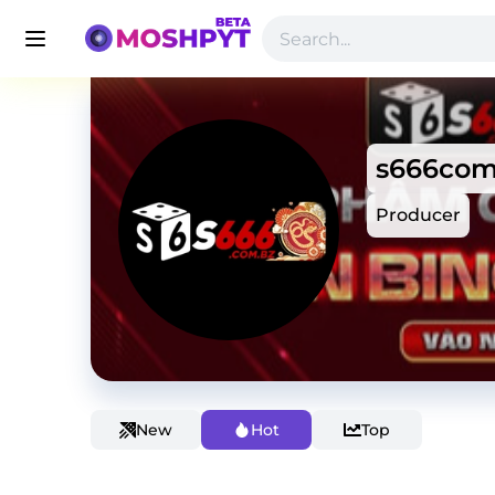
s666co
Producer
New
Hot
Top