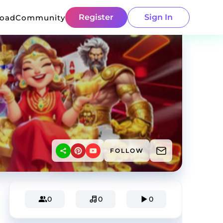
Register
Sign In
load
Community
FOLLOW
0
0
0